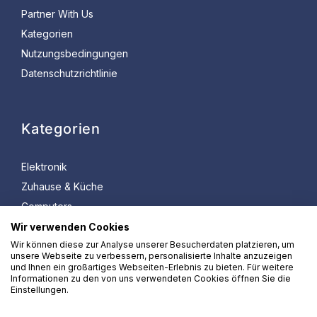
Partner With Us
Kategorien
Nutzungsbedingungen
Datenschutzrichtlinie
Kategorien
Elektronik
Zuhause & Küche
Computers
Bürobedarf
Wir verwenden Cookies
Wir können diese zur Analyse unserer Besucherdaten platzieren, um
Spielzeug & Spiele
unsere Webseite zu verbessern, personalisierte Inhalte anzuzeigen
Sport & Freizeit
und Ihnen ein großartiges Webseiten-Erlebnis zu bieten. Für weitere
Informationen zu den von uns verwendeten Cookies öffnen Sie die
Einstellungen.
Amazon und das Amazon-Logo sind Marken von