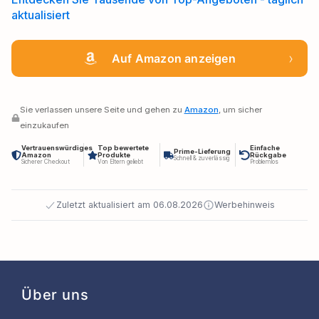
aktualisiert
›
Auf Amazon anzeigen
Sie verlassen unsere Seite und gehen zu
Amazon
, um sicher
einzukaufen
Vertrauenswürdiges
Top bewertete
Einfache
Prime-Lieferung
Amazon
Produkte
Rückgabe
Schnell & zuverlässig
Sicherer Checkout
Von Eltern geliebt
Problemlos
Zuletzt aktualisiert am 06.08.2026
Werbehinweis
Über uns