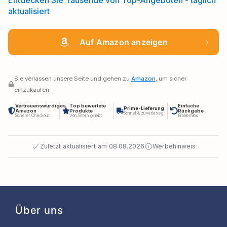
Entdecken Sie Tausende von Top-Angeboten - täglich
aktualisiert
›
Auf Amazon anzeigen
Sie verlassen unsere Seite und gehen zu
Amazon
, um sicher
einzukaufen
Vertrauenswürdiges
Top bewertete
Einfache
Prime-Lieferung
Amazon
Produkte
Rückgabe
Schnell & zuverlässig
Sicherer Checkout
Von Eltern geliebt
Problemlos
Zuletzt aktualisiert am 08.08.2026
Werbehinweis
Über uns