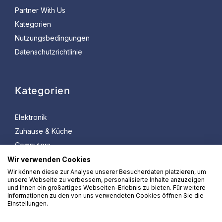
Partner With Us
Kategorien
Nutzungsbedingungen
Datenschutzrichtlinie
Kategorien
Elektronik
Zuhause & Küche
Computers
Bürobedarf
Wir verwenden Cookies
Wir können diese zur Analyse unserer Besucherdaten platzieren, um
Spielzeug & Spiele
unsere Webseite zu verbessern, personalisierte Inhalte anzuzeigen
Sport & Freizeit
und Ihnen ein großartiges Webseiten-Erlebnis zu bieten. Für weitere
Informationen zu den von uns verwendeten Cookies öffnen Sie die
Einstellungen.
Amazon und das Amazon-Logo sind Marken von