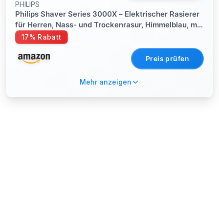
PHILIPS
Philips Shaver Series 3000X – Elektrischer Rasierer
für Herren, Nass- und Trockenrasur, Himmelblau, mit
SkinProtect-Technologie, ausklappbarem
17% Rabatt
Bartschneider und ergonomischem Griff (Modell
X3053/00)
Preis prüfen
Mehr anzeigen