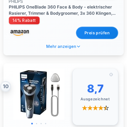
PHILIPS
PHILIPS OneBlade 360 Face & Body - elektrischer
Rasierer, Trimmer & Bodygroomer, 3x 360 Klingen,
3x Trimmaufsätze (1/3/5 mm), 2x Körperaufsätze,
14% Rabatt
Nass- & Trockenrasur für Gesicht & Körper
(QP2824/31)
Preis prüfen
Mehr anzeigen
8,7
10
Ausgezeichnet