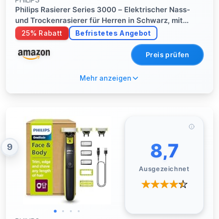
Philips Rasierer Series 3000 – Elektrischer Nass-
und Trockenrasierer für Herren in Schwarz, mit
SkinProtect-Technologie, ausklappbarem
25% Rabatt
Befristetes Angebot
Bartschneider und Reisetasche, kabellos (Modell
S3241/12)
Preis prüfen
Mehr anzeigen
8,7
9
Ausgezeichnet