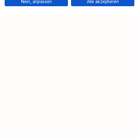
Nein, anpassen
Alle akzeptieren
Ähnliche Angebote, die Ihnen für
Elektrischer Rasierer Fuer Maenner
gefallen könnten