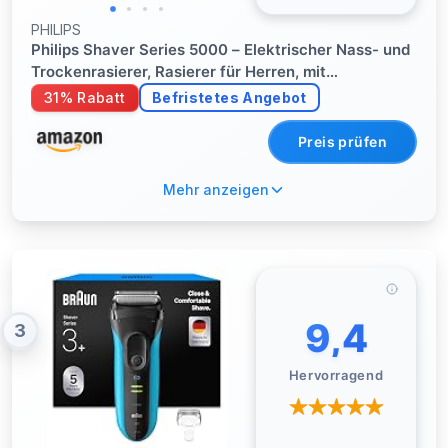
PHILIPS
Philips Shaver Series 5000 – Elektrischer Nass- und
Trockenrasierer, Rasierer für Herren, mit
ausklappbarem Trimmer, Ladestation & Reiseetui
31% Rabatt
Befristetes Angebot
(Model S5884/35)
Preis prüfen
Mehr anzeigen
9,4
3
Hervorragend