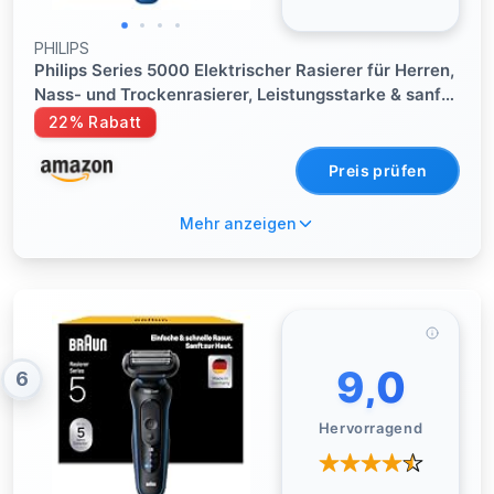
PHILIPS
Philips Series 5000 Elektrischer Rasierer für Herren,
Nass- und Trockenrasierer, Leistungsstarke & sanfte
Rasur, SteelPrecision-Schersystem, flexible 360°
22% Rabatt
Scherköpfe, 60 Min. Laufzeit (S5466/18)
Preis prüfen
Mehr anzeigen
9,0
6
Hervorragend