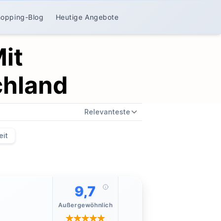
hopping-Blog
Heutige Angebote
it
chland
Relevanteste
eit
9,7
Außergewöhnlich