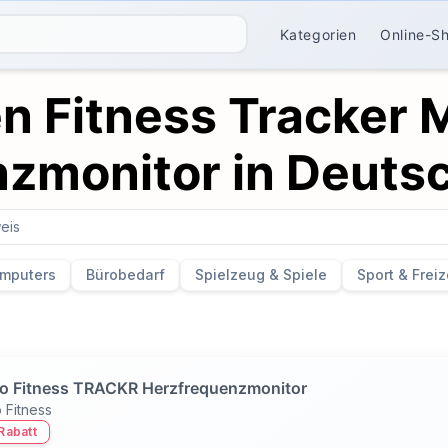
Kategorien
Online-S
n Fitness Tracker M
zmonitor in Deuts
eis
mputers
Bürobedarf
Spielzeug & Spiele
Sport & Freiz
 Fitness TRACKR Herzfrequenzmonitor
Fitness
Rabatt