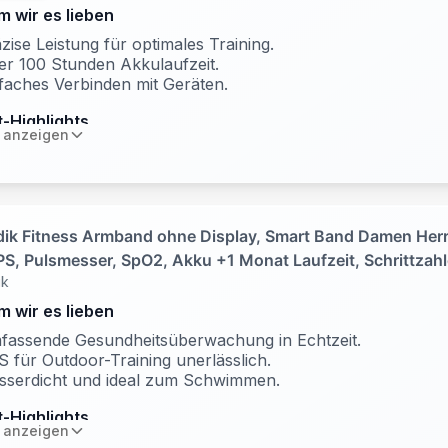
 wir es lieben
zise Leistung für optimales Training.
r 100 Stunden Akkulaufzeit.
faches Verbinden mit Geräten.
-Highlights
 anzeigen
äzise Leistung: Bietet genaue Echtzeit-Herzfrequenzdaten,
e Trainingseffizienz zu steigern und eine optimale Leistung 
terstützen.
aftvoll für die Ausdauer: Ausgestattet mit einem
ik Fitness Armband ohne Display, Smart Band Damen Her
ederaufladbaren Akku mit hoher Kapazität und einer aktive
PS, Pulsmesser, SpO2, Akku +1 Monat Laufzeit, Schrittzahl
kulaufzeit von über 100 Stunden ist TRACKR HEART RAT
ik
fmonitor, Benachrichtigungen, IP68 Wasserdicht,
mer bereit für das Training
tatstracker i
 wir es lieben
llständig verbunden: Mit ANT+- und Bluetooth-Konnektivität
 einfach, TRACKR HEART RATE mit einem Smartphone zu
fassende Gesundheitsüberwachung in Echtzeit.
 für Outdoor-Training unerlässlich.
rbinden, an eine Vielzahl von Fitnessgeräten zu übertrage
sserdicht und ideal zum Schwimmen.
t den beliebtesten Trainings-Apps und Zubehör zu
nchronisieren.
-Highlights
 anzeigen
ntrollierter Komfort: TRACKR Heart Rate bietet einen schl
 AKKULAUFZEIT VON ÜBER 1 MONAT – Schluss mit tägli