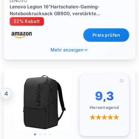
LENOVO
Lenovo Legion 16"Hartschalen-Gaming-
Notebookrucksack GB900, verstärkte
Laptoptasche, wasserfestes Material, stoßfeste
22% Rabatt
Polsterung und bequeme Schultergurte – Schwarz
Preis prüfen
Mehr anzeigen
9,3
4
Hervorragend