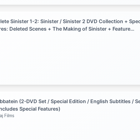
te Sinister 1-2: Sinister / Sinister 2 DVD Collection + Spec
res: Deleted Scenes + The Making of Sinister + Feature
ntary with Director Ciarán Foy + Sinister Home Movie
tition winning short film by Elliot Maguire
batein (2-DVD Set / Special Edition / English Subtitles / 
Includes Special Features)
aj Films