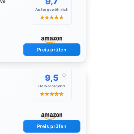
9,7
ive
Außergewöhnlich
Preis prüfen
9,5
Hervorragend
Preis prüfen