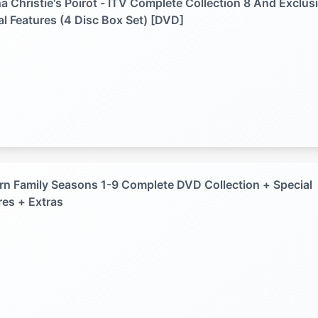
a Christie's Poirot - ITV Complete Collection 8 And Exclus
al Features (4 Disc Box Set) [DVD]
n Family Seasons 1-9 Complete DVD Collection + Special
res + Extras