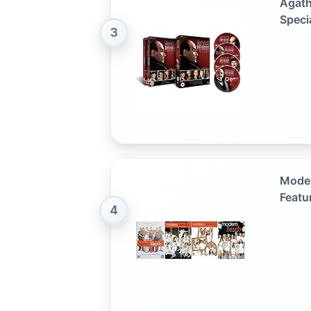
Agath
Speci
3
Moder
Featu
4