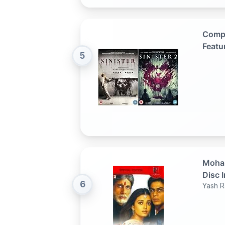
Comple
Featu
5
Comme
compe
Mohab
Disc 
6
Yash R