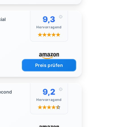
9,3
ial
Hervorragend
Preis prüfen
9,2
Second
Hervorragend