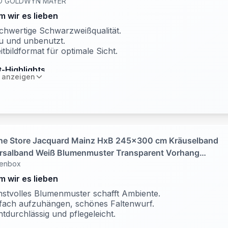
O GOLDWYN MAYER
 wir es lieben
hwertige Schwarzweißqualität.
u und unbenutzt.
itbildformat für optimale Sicht.
-Highlights
 anzeigen
tikelzustand: Neu
rmat: DVD
hwarzweiß Untertitel im Breitbildformat
ne Store Jacquard Mainz HxB 245x300 cm Kräuselband
rsalband Weiß Blumenmuster Transparent Vorhang
nenbox
zimmer, 13144
 wir es lieben
stvolles Blumenmuster schafft Ambiente.
fach aufzuhängen, schönes Faltenwurf.
htdurchlässig und pflegeleicht.