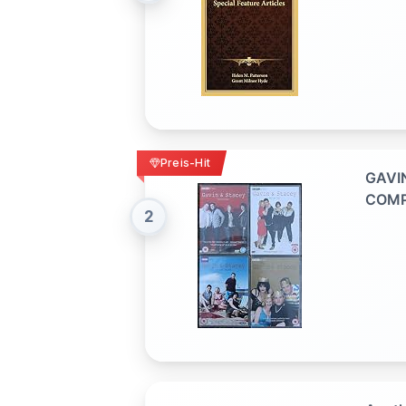
Preis-Hit
GAVIN
COMPL
2
SPEC