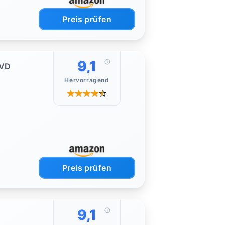
Preis prüfen
9,1
DVD
Hervorragend
Preis prüfen
9,1