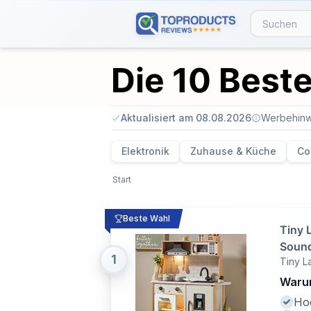
Die 10 Best
Aktualisiert am 08.08.2026
Werbehinw
Elektronik
Zuhause & Küche
Co
Start
Beste Wahl
Tiny 
Soun
1
Tiny L
Warum
Hoc