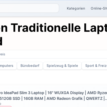
Kategorien
Online-S
n Traditionelle Lap
d
eis
mputers
Bürobedarf
Spielzeug & Spiele
Sport & Freiz
o IdeaPad Slim 3 Laptop | 16" WUXGA Display | AMD Ryze
 512GB SSD | 16GB RAM | AMD Radeon Grafik | QWERTZ |
o
ws 11 | Luna Grau | 3 Monate Premium Care