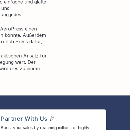
e, einfache und glatte
t und
lung jedes
e AeroPress einen
hen könnte. Außerdem
French Press dafür,
raktischen Ansatz für
legung wert. Der
 wird dies zu einem
Partner With Us 🎉
Boost your sales by reaching millions of highly