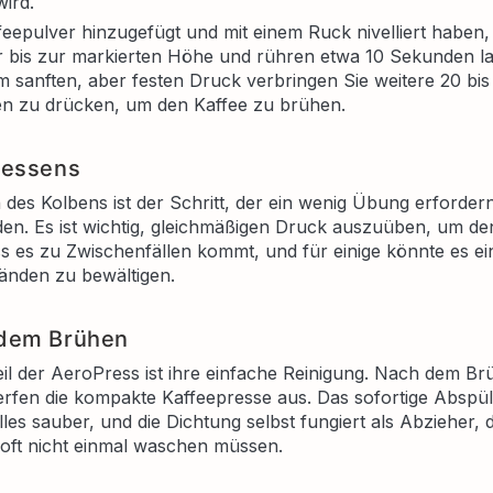
wird.
epulver hinzugefügt und mit einem Ruck nivelliert haben,
 bis zur markierten Höhe und rühren etwa 10 Sekunden la
m sanften, aber festen Druck verbringen Sie weitere 20 bi
n zu drücken, um den Kaffee zu brühen.
ressens
des Kolbens ist der Schritt, der ein wenig Übung erforde
den. Es ist wichtig, gleichmäßigen Druck auszuüben, um den
s es zu Zwischenfällen kommt, und für einige könnte es ei
änden zu bewältigen.
 dem Brühen
eil der AeroPress ist ihre einfache Reinigung. Nach dem B
rfen die kompakte Kaffeepresse aus. Das sofortige Abspü
les sauber, und die Dichtung selbst fungiert als Abzieher,
ie oft nicht einmal waschen müssen.