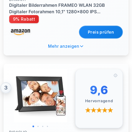
Digitaler Bilderrahmen FRAMEO WLAN 32GB
Digitaler Fotorahmen 10,1" 1280x800 IPS
Touchscreen, WLAN‑Kalender & automatisch
9% Rabatt
synchronisierter Kalender, automatische Drehung,
Sofort Teilen über Frameo App
Preis prüfen
Mehr anzeigen
9,6
3
Hervorragend