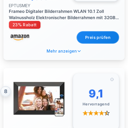
EPTUSMEY
Frameo Digitaler Bilderrahmen WLAN 10.1 Zoll
Walnussholz Elektronischer Bilderrahmen mit 32GB,
1280 * 800 HD IPS Touchscreen, Fotos/Videos
23% Rabatt
Teilen über Frameo APP, Geschenk für Männer und
Frauen
Preis prüfen
Mehr anzeigen
9,1
8
Hervorragend