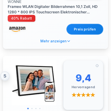
WONNIE
Frameo WLAN Digitaler Bilderrahmen 10,1 Zoll, HD
1280 * 800 IPS Touchscreen Elektronischer
FotoRahmen mit 32GB Speicher, Auto Drehung,
40% Rabatt
Einfache Weitergabe von Fotos Videos über Frameo
App
Preis prüfen
Mehr anzeigen
9,4
5
Hervorragend