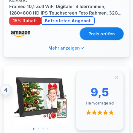
BIGASUO
Frameo 10,1 Zoll WiFi Digitaler Bilderrahmen,
1280x800 HD IPS Touchscreen Foto Rahmen, 32GB
Speicher, Automatische Rotation,
15% Rabatt
Befristetes Angebot
Wandmontagefähig, Teilen Sie Fotos sofort von
überall aus
Preis prüfen
Mehr anzeigen
9,5
4
Hervorragend