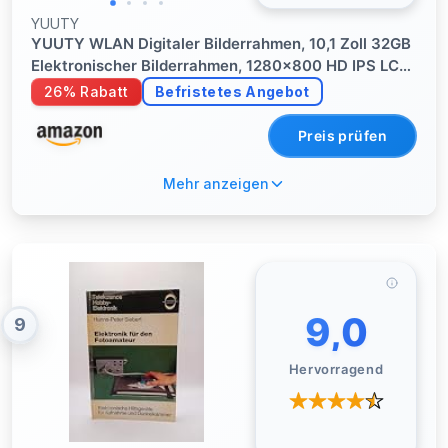
YUUTY
YUUTY WLAN Digitaler Bilderrahmen, 10,1 Zoll 32GB
Elektronischer Bilderrahmen, 1280x800 HD IPS LCD
Touchscreen Foto Rahmen, Automatische Rotation,
26% Rabatt
Befristetes Angebot
Teilen Sie Fotos Sofort Von überall Aus
Preis prüfen
Mehr anzeigen
9,0
9
Hervorragend