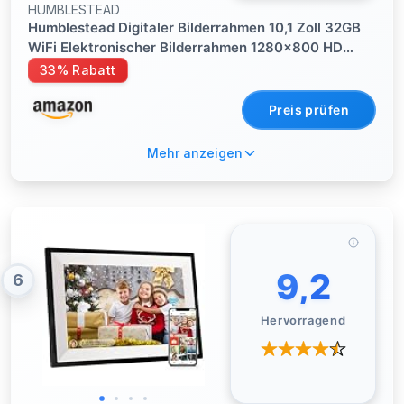
HUMBLESTEAD
Humblestead Digitaler Bilderrahmen 10,1 Zoll 32GB
WiFi Elektronischer Bilderrahmen 1280x800 HD
intelligenter Touchscreen, Automatische Drehung,
33% Rabatt
mühelose Fernkonfiguration über die AiMOR-App,
Schwarz
Preis prüfen
Mehr anzeigen
9,2
6
Hervorragend