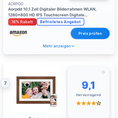
AORPDD
Aorpdd 10,1 Zoll Digitaler Bilderrahmen WLAN,
1280x800 HD IPS Touchscreen Digitale
Bilderrahmen, Automatische Rotation, 32GB
16% Rabatt
Befristetes Angebot
Speicher, Teilen Sie Fotos sofort von überall,
Schwarz & Weiß,Frameo App
Preis prüfen
Mehr anzeigen
9,1
7
Hervorragend