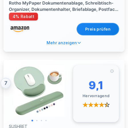
Rotho MyPaper Dokumentenablage, Schreibtisch-
Organizer, Dokumentenhalter, Briefablage, Postfach,
Papierfach, Weiss/Rot
4% Rabatt
Preis prüfen
Mehr anzeigen
9,1
7
Hervorragend
SUSHRET