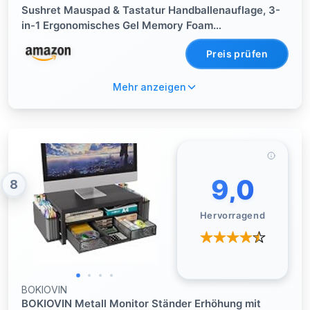
Sushret Mauspad & Tastatur Handballenauflage, 3-
in-1 Ergonomisches Gel Memory Foam
Handballenauflage mit Handgelenkstütze, Gaming
Preis prüfen
Mauspad Armauflage für Computer Büro
Schreibtisch Zubehör, Grün
Mehr anzeigen
9,0
8
Hervorragend
BOKIOVIN
BOKIOVIN Metall Monitor Ständer Erhöhung mit