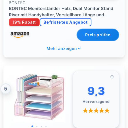
BONTEC
BONTEC Monitorständer Holz, Dual Monitor Stand
Riser mit Handyhalter, Verstellbare Länge und
Schwenkwinkel, Ergonomischer Monitorständer für
19% Rabatt
Befristetes Angebot
2 Monitore, Für Büro und Heimarbeit
Preis prüfen
Mehr anzeigen
9,3
5
Hervorragend