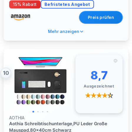
von Kabeln und Steckdosenleisten, Klemmbar Kabel
15% Rabatt
Befristetes Angebot
Organizer Tray für Büro PC-Tischen - Schwarz
40cm Brei
Preis prüfen
Mehr anzeigen
8,7
10
Ausgezeichnet
AOTHIA
Aothia Schreibtischunterlage,PU Leder Große
Mauspad,80x40cm Schwarz