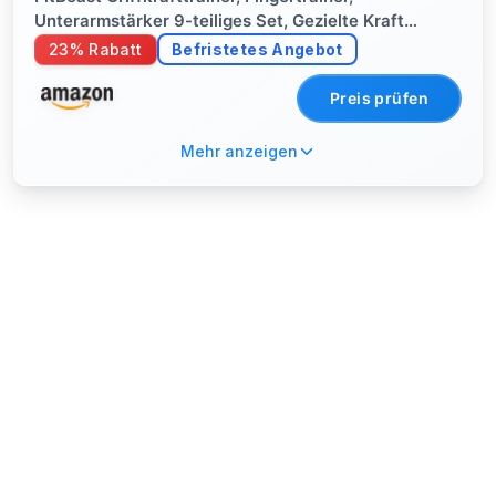
Unterarmstärker 9-teiliges Set, Gezielte Kraft
Handmuskeltrainer, Entlastungs & Erholung, Tiefblau
23% Rabatt
Befristetes Angebot
Preis prüfen
Mehr anzeigen