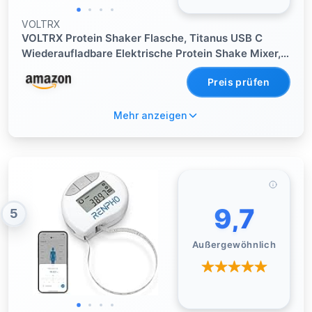
VOLTRX
VOLTRX Protein Shaker Flasche, Titanus USB C
Wiederaufladbare Elektrische Protein Shake Mixer,
Shaker Cups für Proteinshakes und
Preis prüfen
Mahlzeitenersatz Shakes, BPA Frei, 24oz
Mehr anzeigen
9,7
5
Außergewöhnlich