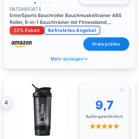
ENTERSPORTS
EnterSports Bauchroller Bauchmuskeltrainer ABS
Roller, 6-in-1 Bauchtrainer mit Fitnessband,
Liegestütze, Kniematte für Zuhause,Fitness Geräte,
22% Rabatt
Befristetes Angebot
Bauchmuskel Roller, Gut für Heimtraining
Preis prüfen
Mehr anzeigen
9,7
4
Außergewöhnlich