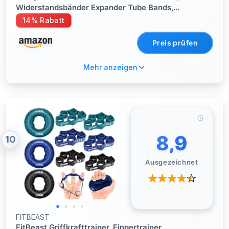
Widerstandsbänder Expander Tube Bands,
Fitnessband mit Türanker, Griffe, Knöchelriemen,
14% Rabatt
Ideal für Pilates, Muskelaufbau, Krafttraining
Preis prüfen
Mehr anzeigen
8,9
10
Ausgezeichnet
FITBEAST
FitBeast Griffkrafttrainer, Fingertrainer,