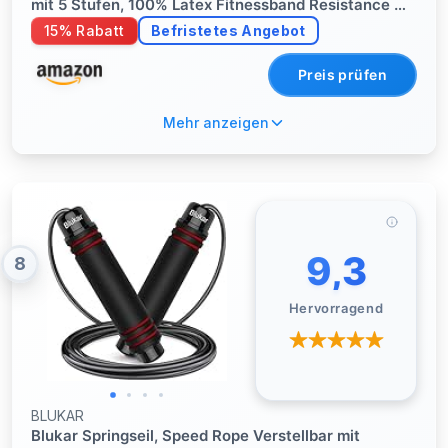
mit 5 Stufen, 100% Latex Fitnessband Resistance mit
Deutscher Übungsanleitung & Tragebeutel,
15% Rabatt
Befristetes Angebot
Gymnastikband für Muskelaufbau, Yoga, Pilates
Preis prüfen
Mehr anzeigen
9,3
8
Hervorragend
BLUKAR
Blukar Springseil, Speed Rope Verstellbar mit