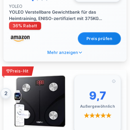
YOLEO
YOLEO Verstellbare Gewichtbank für das
Heimtraining, ENISO-zertifiziert mit 375KG
Tragfähigkeit
36% Rabatt
Preis prüfen
Mehr anzeigen
Preis-Hit
9,7
2
Außergewöhnlich