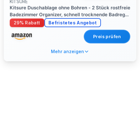
KITSURE
Kitsure Duschablage ohne Bohren - 2 Stück rostfreie
Badezimmer Organizer, schnell trocknende Badregal,
mit großer Kapazität, langlebige Shampoo Halterung
29% Rabatt
Befristetes Angebot
für Dusche aus Edelstahl, Large, Schwarz
Preis prüfen
Mehr anzeigen