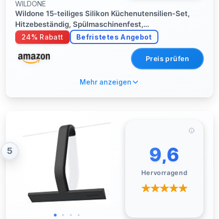
WILDONE
Wildone 15-teiliges Silikon Küchenutensilien-Set,
Hitzebeständig, Spülmaschinenfest,
Antihaftbeschichtet (Schwarz)
24% Rabatt
Befristetes Angebot
Preis prüfen
Mehr anzeigen
9,6
5
Hervorragend