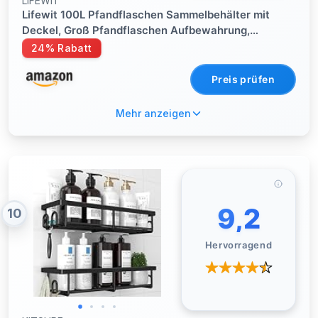
LIFEWIT
Lifewit 100L Pfandflaschen Sammelbehälter mit
Deckel, Groß Pfandflaschen Aufbewahrung,
Behälter Leergut & Altglas Aufbewahrung,
24% Rabatt
Flaschensammler mit Loch Küche Abstellraum
Flaschentasche, Dunkelgrau
Preis prüfen
Mehr anzeigen
9,2
10
Hervorragend