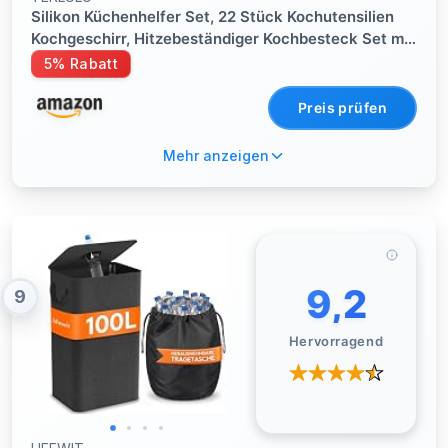
Silikon Küchenhelfer Set, 22 Stück Kochutensilien
Kochgeschirr, Hitzebeständiger Kochbesteck Set mit
Utensilienhalter, Gesund & Antihaft,
5% Rabatt
Spülmaschinengeeigne - Khaki
Preis prüfen
Mehr anzeigen
9,2
9
Hervorragend