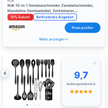
RÜK
RüK 10-in-1 Gemüseschneider Zwiebelschneider,
Mandoline Gemüsehobel, Zerkleinerer,
Obstschneider - Vegetable Chopper, ABS
15% Rabatt
Befristetes Angebot
Preis prüfen
Mehr anzeigen
9,7
4
Außergewöhnlich