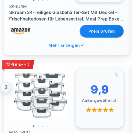
SKROAM
Skroam 24-Teiliges Glasbehälter-Set Mit Deckel -
Frischhaltedosen für Lebensmittel, Meal Prep Boxen,
Mikrowellengeeignet, BPA-Frei (12 Behälter & 12
Preis prüfen
Deckel)
Mehr anzeigen
Preis-Hit
9,9
2
Außergewöhnlich
M MCIRCO