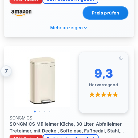
Preis prüfen
Mehr anzeigen
9,3
7
Hervorragend
SONGMICS
SONGMICS Mülleimer Küche, 30 Liter, Abfalleimer,
Treteimer, mit Deckel, Softclose, Fußpedal, Stahl,
Inneneimer, sandbeige LTB03A02