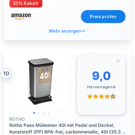
Abfalleimer Mülltonnenbox 3er für Küche 3 Kammer
53% Rabatt
je 8 Liter für Papier, Biomüll, Plastik
60,5x34,5x56,5cm
Preis prüfen
Mehr anzeigen
9,0
10
Hervorragend
ROTHO
Rotho Paso Mülleimer 40l mit Pedal und Deckel,
Kunststoff (PP) BPA-frei, carbonmetallic, 40l (35.3 x