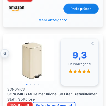
Softclose-Deckel, metallicsilber-tintenschwarz
LTB30H
Preis prüfen
Mehr anzeigen
9,3
6
Hervorragend
SONGMICS
SONGMICS Mülleimer Küche, 30 Liter Tretmülleimer,
Stahl, Softclose
15% Rabatt
Befristetes Angebot