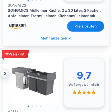
SONGMICS
SONGMICS Mülleimer Küche, 2 x 30 Liter, 2 Fächer,
Abfalleimer, Tretmülleimer, Küchenmülleimer mit
Softclose-Deckel und Inneneimer, Stahl, inklusive 15
Preis prüfen
Müllbeutel, tintenschwarz LTB741B02
Mehr anzeigen
Preis-Hit
9,7
2
Außergewöhnlich
HAILO