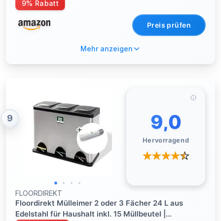
Büro, 5.3 Gallonen Zylindrisch, Edelstahl Gebürstet
9% Rabatt
Preis prüfen
Mehr anzeigen
9,0
9
Hervorragend
FLOORDIREKT
Floordirekt Mülleimer 2 oder 3 Fächer 24 L aus
Edelstahl für Haushalt inkl. 15 Müllbeutel |