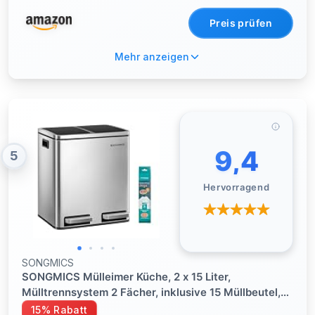
Preis prüfen
Mehr anzeigen
9,4
5
Hervorragend
SONGMICS
SONGMICS Mülleimer Küche, 2 x 15 Liter,
Mülltrennsystem 2 Fächer, inklusive 15 Müllbeutel,
Abfalleimer, Treteimer, recycelbare Abfälle, Biomüll,
15% Rabatt