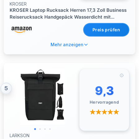
KROSER
KROSER Laptop Rucksack Herren 17,3 Zoll Business
Reiserucksack Handgepäck Wasserdicht mit
Hartgeschältem Sicherheitsraum Ladeanschluss
Preis prüfen
RFID Tasche für Männer/Frauen/College/Schule -
Schwarz
Mehr anzeigen
9,3
5
Hervorragend
LARKSON