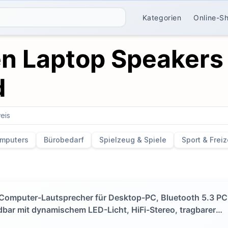
Kategorien
Online-S
en Laptop Speakers 
d
eis
mputers
Bürobedarf
Spielzeug & Spiele
Sport & Freiz
 Computer-Lautsprecher für Desktop-PC, Bluetooth 5.3 PC
bar mit dynamischem LED-Licht, HiFi-Stereo, tragbarer
ooth-Lautsprecher, Gaming-Lautsprecher für PC, Laptop, T