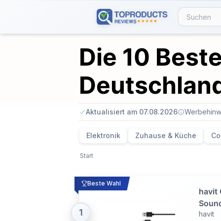
Die 10 Best
Deutschlan
Aktualisiert am 07.08.2026
Werbehinw
Elektronik
Zuhause & Küche
Co
Start
Beste Wahl
havit
Sound
1
havit
Bluet