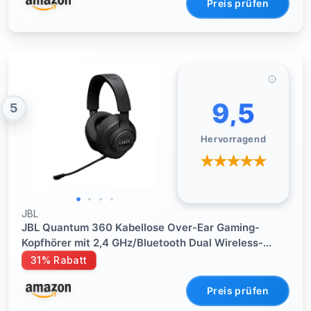
Preis prüfen
9,5
5
Hervorragend
JBL
JBL Quantum 360 Kabellose Over-Ear Gaming-
Kopfhörer mit 2,4 GHz/Bluetooth Dual Wireless-
Verbindung, 22-Stunden-Akku, Multi-Plattform-
31% Rabatt
Kompatibilität, abnehmbarem Mikrofon mit
Stummschaltung, Schwarz
Preis prüfen