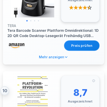
Ausgezeichnet
TERA
Tera Barcode Scanner Plattform Omnidirektional: 1D
2D QR Code Desktop-Lesegerät Freihändig USB
Kabelgebunden Verstellbarer Winkel, Plug-and-Play
Preis prüfen
für POS Supermarkt Lager Einzelhandel
Krankenhaus 9700
Mehr anzeigen
8,7
10
Ausgezeichnet